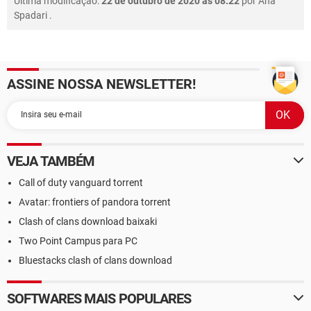
Última modificação:
22 de outubro de 2020 às 08:22
por
Ana
Spadari
.
ASSINE NOSSA NEWSLETTER!
VEJA TAMBÉM
Call of duty vanguard torrent
Avatar: frontiers of pandora torrent
Clash of clans download baixaki
Two Point Campus para PC
Bluestacks clash of clans download
SOFTWARES MAIS POPULARES