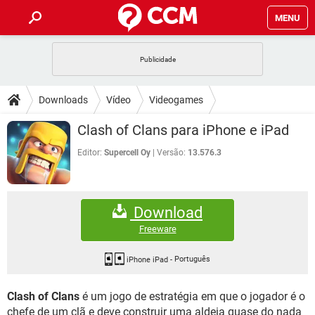
MENU
INÍCIO
JOGOS
WHATSAPP
DICAS
Downloads
Vídeo
Videogames
CELULAR
FACEBOOK
JOGOS
WHATSAPP
DOWNLOADS
Clash of Clans para iPhone e iPad
OUTLOOK
EXCEL
CELULAR
FACEBOOK
INSTAGRAM
JOGOS
GMAIL
WHATSAPP
Editor:
Supercell Oy
Versão:
13.576.3
FÓRUM
OUTLOOK
EXCEL
GUIA DE COMPRAS
CELULAR
FACEBOOK
INSTAGRAM
JOGOS
GMAIL
WHATSAPP
GLOSSÁRIO
OUTLOOK
EXCEL
Download
GUIA DE COMPRAS
CELULAR
FACEBOOK
INSTAGRAM
JOGOS
GMAIL
WHATSAPP
Freeware
OUTLOOK
EXCEL
GUIA DE COMPRAS
CELULAR
FACEBOOK
INSTAGRAM
GMAIL
iPhone iPad
-
Português
OUTLOOK
EXCEL
GUIA DE COMPRAS
Clash of Clans
é um jogo de estratégia em que o jogador é o
INSTAGRAM
GMAIL
chefe de um clã e deve construir uma aldeia quase do nada