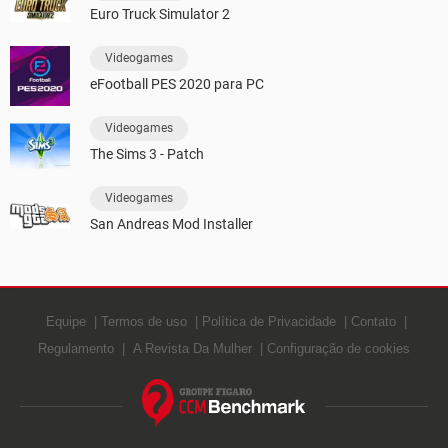
Euro Truck Simulator 2
Videogames
eFootball PES 2020 para PC
Videogames
The Sims 3 - Patch
Videogames
San Andreas Mod Installer
Equipe
Termos de uso
Política de Privacidade
Contato
Regulamento
A Revista Da Mulher
Configuração de cookies