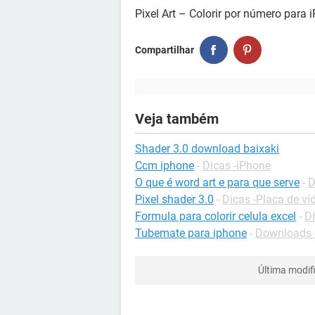
Pixel Art – Colorir por número para
Compartilhar
Veja também
Shader 3.0 download baixaki
Ccm iphone
-
Dicas -iPhone
O que é word art e para que serve
-
D
Pixel shader 3.0
-
Dicas -Placa de ví
Formula para colorir celula excel
-
Di
Tubemate para iphone
-
Downloads 
Última modif