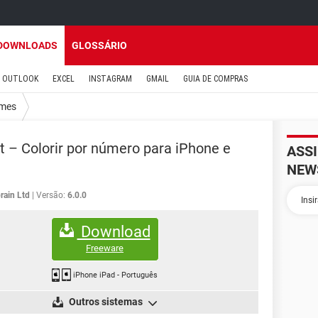
DOWNLOADS
GLOSSÁRIO
OUTLOOK
EXCEL
INSTAGRAM
GMAIL
GUIA DE COMPRAS
mes
rt – Colorir por número para iPhone e
ASS
NEW
rain Ltd
Versão:
6.0.0
Download
Freeware
iPhone iPad
-
Português
Outros sistemas