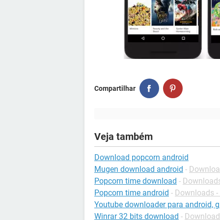
Compartilhar
Veja também
Download popcorn android
Mugen download android
-
Download
Popcorn time download
-
Downloads 
Popcorn time android
-
Downloads -
Youtube downloader para android, gr
Winrar 32 bits download
-
Download