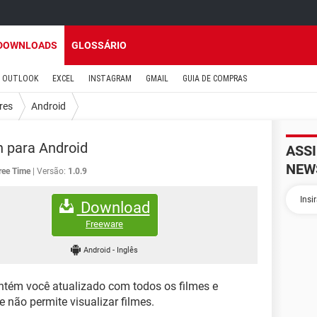
DOWNLOADS
GLOSSÁRIO
OUTLOOK
EXCEL
INSTAGRAM
GMAIL
GUIA DE COMPRAS
res
Android
 para Android
ASS
NEW
ee Time
Versão:
1.0.9
Download
Freeware
Android
-
Inglês
ntém você atualizado com todos os filmes e
 não permite visualizar filmes.