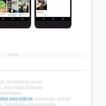
s - Softwares de criação
- Vida prática e Diversão
 Smartphone
átis! www.yt3dl.net
-
Downloads - Android
s - Compressão e descompressão