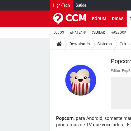
High-Tech
Saúde
FÓRUM
DICAS
JOGOS
WHATSAPP
CELULAR
FACEBOOK
Downloads
Sistema
Celula
Popcorn
Editor:
PopFr
Popcorn
, para Android, somente ma
programas de TV que você adora. Ele