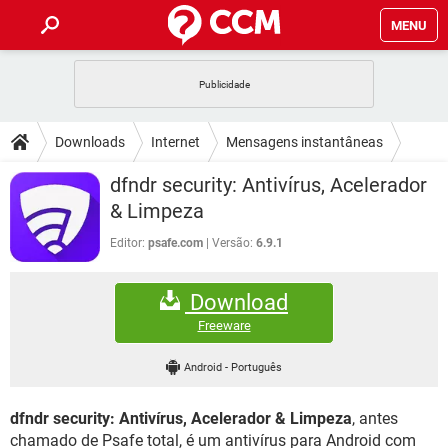
MENU
INÍCIO
JOGOS
WHATSAPP
DICAS
Downloads
Internet
Mensagens instantâneas
CELULAR
FACEBOOK
JOGOS
WHATSAPP
DOWNLOADS
dfndr security: Antivírus, Acelerador
OUTLOOK
EXCEL
CELULAR
FACEBOOK
& Limpeza
INSTAGRAM
JOGOS
GMAIL
WHATSAPP
FÓRUM
OUTLOOK
EXCEL
Editor:
psafe.com
Versão:
6.9.1
GUIA DE COMPRAS
CELULAR
FACEBOOK
INSTAGRAM
JOGOS
GMAIL
WHATSAPP
GLOSSÁRIO
OUTLOOK
EXCEL
Download
GUIA DE COMPRAS
CELULAR
FACEBOOK
INSTAGRAM
JOGOS
GMAIL
WHATSAPP
Freeware
OUTLOOK
EXCEL
GUIA DE COMPRAS
CELULAR
FACEBOOK
Android
-
Português
INSTAGRAM
GMAIL
OUTLOOK
EXCEL
GUIA DE COMPRAS
dfndr security: Antivírus, Acelerador & Limpeza
, antes
INSTAGRAM
GMAIL
chamado de Psafe total, é um antivírus para Android com