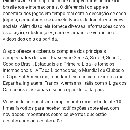
Placar UOL
é um app que cobre campeonatos de futebol
GUIA DE COMPRAS
brasileiros e internacionais. O diferencial do app é a
cobertura dos jogos em tempo real com a descrição de cada
jogada, comentários de especialistas e da torcida via redes
sociais. Além disso, ela fornece diversas informações como
escalação, substituições, cartões amarelo e vermelho e
vídeos dos gols da partida.
O app oferece a cobertura completa dos principais
campeonatos do país - Brasileirão Série A, Série B, Série C,
Copa do Brasil, Estaduais e a Primeira Liga - e torneios
internacionais - A Taça Libertadores, o Mundial de Clubes e
a Copa Sul-Americana, mas também dos campeonatos ma
Espanha, Inglaterra, França, Alemanha, Itália com a Liga dos
Campeões e as copas e supercopas de cada país.
Você pode personalizar o app, criando uma lista de até 10
times favoritos para receber notificações sobre eles, com
novidades importantes sobre os eventos que estão
acontecendo ou acontecerão.