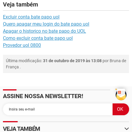
Veja também
Excluir conta bate papo uol
Quero apagar meu login do bate papo uol
Apagar o historico no bate papo do UOL
Como excluir conta bate papo uol
Provedor uol 0800
Última modificação:
31 de outubro de 2019 às 13:08
por
Bruna de
França
.
ASSINE NOSSA NEWSLETTER!
VEJA TAMBÉM