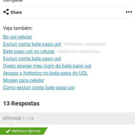
GUIA DE COMPRAS
Share
Veja também:
Bp uol celular
Excluir conta bate papo uol
- Melhores respostas
Bate papo uol no celular
- Melhores respostas
Excluir conta bate papo uol
Quero apagar meu login do bate papo uol
Apagar o historico no bate papo do UOL
Mugen para celular
Como excluir conta bate papo uol
13 Respostas
RÉPONSE 1 / 13
Meilleure réponse