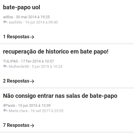
bate-papo uol
adilza
-
30 mai 2014 à 19:25
aaafelix
-
16 jun 2014 à 09:40
1 Respostas
recuperação de historico em bate papo!
TULIPAS
-
17 fev 2014 à 10:57
Mulherde58
-
5 jun 2019 à 10:24
2 Respostas
Não consigo entrar nas salas de bate-papo
#Paula
-
15 jun 2016 à 13:39
Maria clara
-
16 set 2017 à 23:53
7 Respostas