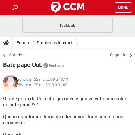
MENU
INÍCIO
JOGOS
WHATSAPP
DICAS
Fórum
Problemas Internet
CELULAR
FACEBOOK
JOGOS
WHATSAPP
DOWNLOADS
Anterior
Seguinte
OUTLOOK
EXCEL
CELULAR
FACEBOOK
Bate papo UoL
INSTAGRAM
JOGOS
GMAIL
WHATSAPP
Fechado
FÓRUM
OUTLOOK
EXCEL
GUIA DE COMPRAS
CELULAR
FACEBOOK
renaltra
- 22 mai 2009 à 13:13
INSTAGRAM
JOGOS
GMAIL
WHATSAPP
GLOSSÁRIO
sim -
29 out 2013 à 01:03
OUTLOOK
EXCEL
GUIA DE COMPRAS
CELULAR
FACEBOOK
INSTAGRAM
JOGOS
GMAIL
WHATSAPP
O bate papo da Uol sabe quem vc é qdo vc entra nas salas
OUTLOOK
EXCEL
de bate papo???
GUIA DE COMPRAS
CELULAR
FACEBOOK
INSTAGRAM
GMAIL
Queria usar tranquilamente e ter privacidade nas minhas
OUTLOOK
EXCEL
GUIA DE COMPRAS
conversas.
INSTAGRAM
GMAIL
Obrigada