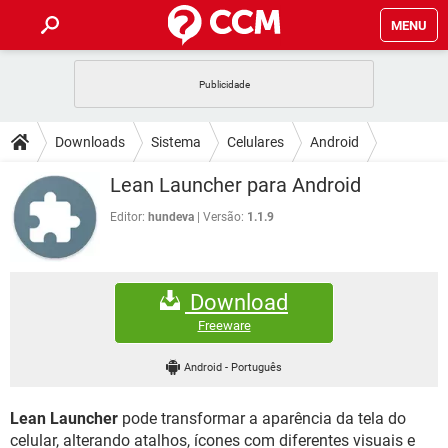
MENU
INÍCIO
JOGOS
WHATSAPP
DICAS
Downloads
Sistema
Celulares
Android
CELULAR
FACEBOOK
JOGOS
WHATSAPP
DOWNLOADS
Lean Launcher para Android
Smartphone
OUTLOOK
EXCEL
CELULAR
FACEBOOK
INSTAGRAM
JOGOS
GMAIL
WHATSAPP
Editor:
hundeva
Versão:
1.1.9
FÓRUM
OUTLOOK
EXCEL
GUIA DE COMPRAS
CELULAR
FACEBOOK
INSTAGRAM
JOGOS
GMAIL
WHATSAPP
GLOSSÁRIO
OUTLOOK
EXCEL
Download
GUIA DE COMPRAS
CELULAR
FACEBOOK
INSTAGRAM
JOGOS
GMAIL
WHATSAPP
Freeware
OUTLOOK
EXCEL
GUIA DE COMPRAS
CELULAR
FACEBOOK
Android
-
Português
INSTAGRAM
GMAIL
OUTLOOK
EXCEL
GUIA DE COMPRAS
Lean Launcher
pode transformar a aparência da tela do
INSTAGRAM
GMAIL
celular, alterando atalhos, ícones com diferentes visuais e