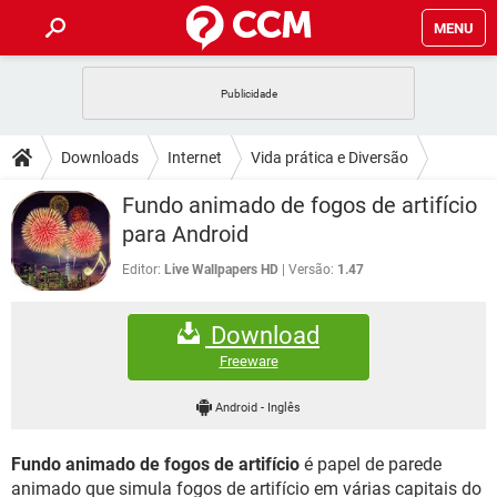
MENU
INÍCIO
JOGOS
WHATSAPP
DICAS
Downloads
Internet
Vida prática e Diversão
CELULAR
FACEBOOK
JOGOS
WHATSAPP
DOWNLOADS
Fundo animado de fogos de artifício
OUTLOOK
EXCEL
CELULAR
FACEBOOK
para Android
INSTAGRAM
JOGOS
GMAIL
WHATSAPP
FÓRUM
OUTLOOK
EXCEL
Editor:
Live Wallpapers HD
Versão:
1.47
GUIA DE COMPRAS
CELULAR
FACEBOOK
INSTAGRAM
JOGOS
GMAIL
WHATSAPP
GLOSSÁRIO
OUTLOOK
EXCEL
Download
GUIA DE COMPRAS
CELULAR
FACEBOOK
INSTAGRAM
JOGOS
GMAIL
WHATSAPP
Freeware
OUTLOOK
EXCEL
GUIA DE COMPRAS
CELULAR
FACEBOOK
Android
-
Inglês
INSTAGRAM
GMAIL
OUTLOOK
EXCEL
GUIA DE COMPRAS
Fundo animado de fogos de artifício
é papel de parede
INSTAGRAM
GMAIL
animado que simula fogos de artifício em várias capitais do