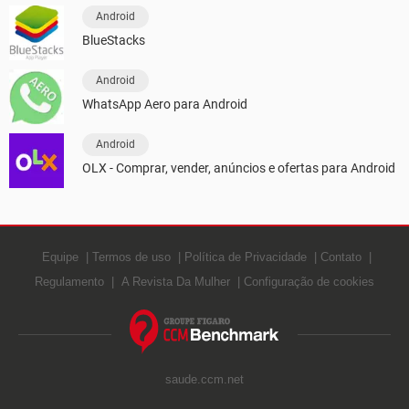
Android
BlueStacks
Android
WhatsApp Aero para Android
Android
OLX - Comprar, vender, anúncios e ofertas para Android
Equipe
Termos de uso
Política de Privacidade
Contato
Regulamento
A Revista Da Mulher
Configuração de cookies
saude.ccm.net