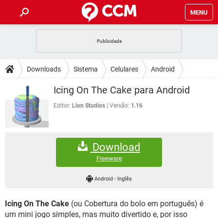
MENU
INÍCIO
JOGOS
WHATSAPP
DICAS
Downloads
Sistema
Celulares
Android
CELULAR
FACEBOOK
JOGOS
WHATSAPP
DOWNLOADS
Icing On The Cake para Android
OUTLOOK
EXCEL
CELULAR
FACEBOOK
INSTAGRAM
JOGOS
GMAIL
WHATSAPP
Editor:
Lion Studios
Versão:
1.16
FÓRUM
OUTLOOK
EXCEL
GUIA DE COMPRAS
CELULAR
FACEBOOK
INSTAGRAM
JOGOS
GMAIL
WHATSAPP
GLOSSÁRIO
OUTLOOK
EXCEL
Download
GUIA DE COMPRAS
CELULAR
FACEBOOK
INSTAGRAM
JOGOS
GMAIL
WHATSAPP
Freeware
OUTLOOK
EXCEL
GUIA DE COMPRAS
CELULAR
FACEBOOK
Android
-
Inglês
INSTAGRAM
GMAIL
OUTLOOK
EXCEL
GUIA DE COMPRAS
Icing On The Cake
(ou Cobertura do bolo em português) é
INSTAGRAM
GMAIL
um mini jogo simples, mas muito divertido e, por isso