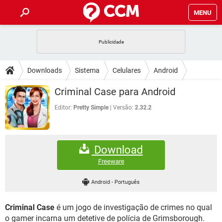
MENU
INÍCIO
JOGOS
WHATSAPP
DICAS
Downloads
Sistema
Celulares
Android
CELULAR
FACEBOOK
JOGOS
WHATSAPP
DOWNLOADS
Criminal Case para Android
OUTLOOK
EXCEL
CELULAR
FACEBOOK
INSTAGRAM
JOGOS
GMAIL
WHATSAPP
Editor:
Pretty Simple
Versão:
2.32.2
FÓRUM
OUTLOOK
EXCEL
GUIA DE COMPRAS
CELULAR
FACEBOOK
INSTAGRAM
JOGOS
GMAIL
WHATSAPP
GLOSSÁRIO
OUTLOOK
EXCEL
Download
GUIA DE COMPRAS
CELULAR
FACEBOOK
INSTAGRAM
JOGOS
GMAIL
WHATSAPP
Freeware
OUTLOOK
EXCEL
GUIA DE COMPRAS
CELULAR
FACEBOOK
Android
-
Português
INSTAGRAM
GMAIL
OUTLOOK
EXCEL
GUIA DE COMPRAS
Criminal Case
é um jogo de investigação de crimes no qual
INSTAGRAM
GMAIL
o gamer incarna um detetive de polícia de Grimsborough.