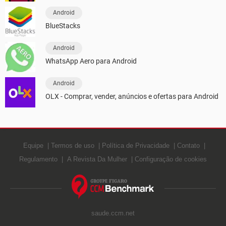
Android
BlueStacks
Android
WhatsApp Aero para Android
Android
OLX - Comprar, vender, anúncios e ofertas para Android
Equipe
Termos de uso
Política de Privacidade
Contato
Regulamento
A Revista Da Mulher
Configuração de cookies
saude.ccm.net