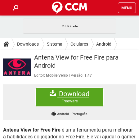
MENU
INÍCIO
JOGOS
WHATSAPP
DICAS
Downloads
Sistema
Celulares
Android
CELULAR
FACEBOOK
JOGOS
WHATSAPP
DOWNLOADS
Antena View for Free Fire para
OUTLOOK
EXCEL
CELULAR
FACEBOOK
Android
INSTAGRAM
JOGOS
GMAIL
WHATSAPP
FÓRUM
OUTLOOK
EXCEL
Editor:
Mobile Verso
Versão:
1.47
GUIA DE COMPRAS
CELULAR
FACEBOOK
INSTAGRAM
JOGOS
GMAIL
WHATSAPP
GLOSSÁRIO
OUTLOOK
EXCEL
Download
GUIA DE COMPRAS
CELULAR
FACEBOOK
INSTAGRAM
JOGOS
GMAIL
WHATSAPP
Freeware
OUTLOOK
EXCEL
GUIA DE COMPRAS
CELULAR
FACEBOOK
Android
-
Português
INSTAGRAM
GMAIL
OUTLOOK
EXCEL
GUIA DE COMPRAS
Antena View for Free Fire
é uma ferramenta para melhorar
INSTAGRAM
GMAIL
a habilidades do jogador no Free Fire. Ele vai ajudar o gamer