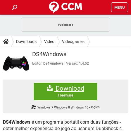
MENU
INÍCIO
JOGOS
WHATSAPP
DICAS
Downloads
Vídeo
Videogames
CELULAR
FACEBOOK
JOGOS
WHATSAPP
DOWNLOADS
DS4Windows
OUTLOOK
EXCEL
CELULAR
FACEBOOK
INSTAGRAM
JOGOS
GMAIL
WHATSAPP
Editor:
Ds4windows
Versão:
1.4.52
FÓRUM
OUTLOOK
EXCEL
GUIA DE COMPRAS
CELULAR
FACEBOOK
INSTAGRAM
JOGOS
GMAIL
WHATSAPP
GLOSSÁRIO
OUTLOOK
EXCEL
Download
GUIA DE COMPRAS
CELULAR
FACEBOOK
INSTAGRAM
JOGOS
GMAIL
WHATSAPP
Freeware
OUTLOOK
EXCEL
GUIA DE COMPRAS
CELULAR
FACEBOOK
Windows 7 Windows 8 Windows 10
-
Inglês
INSTAGRAM
GMAIL
OUTLOOK
EXCEL
GUIA DE COMPRAS
DS4Windows
é um programa portátil com duas funções -
INSTAGRAM
GMAIL
obter melhor experiência de jogo ao usar um DualShock 4