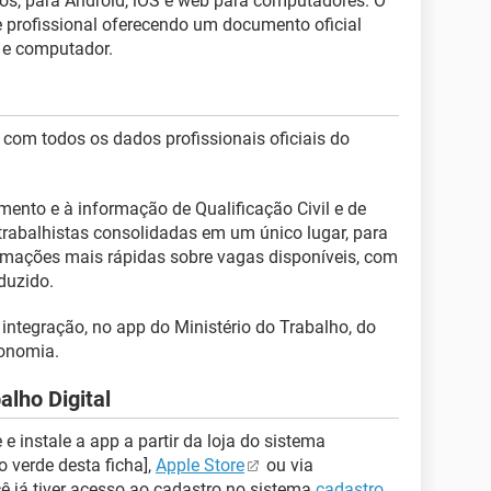
tos, para Android, iOS e web para computadores. O
a e profissional oferecendo um documento oficial
s e computador.
com todos os dados profissionais oficiais do
mento e à informação de Qualificação Civil e de
trabalhistas consolidadas em um único lugar, para
nformações mais rápidas sobre vagas disponíveis, com
duzido.
: integração, no app do Ministério do Trabalho, do
conomia.
alho Digital
e instale a app a partir da loja do sistema
 verde desta ficha],
Apple Store
ou via
 já tiver acesso ao cadastro no sistema
cadastro