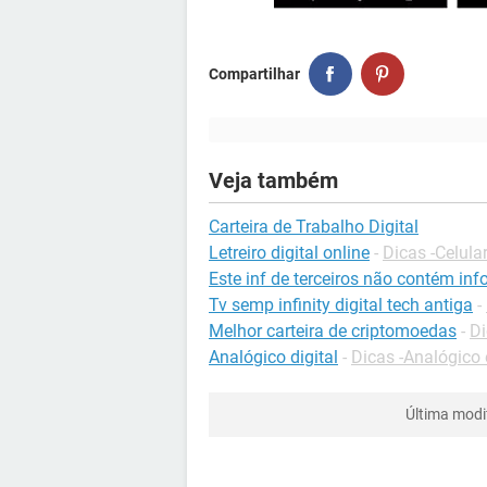
Compartilhar
Veja também
Carteira de Trabalho Digital
Letreiro digital online
-
Dicas -Celula
Este inf de terceiros não contém inf
Tv semp infinity digital tech antiga
-
Melhor carteira de criptomoedas
-
Di
Analógico digital
-
Dicas -Analógico e
Última modi