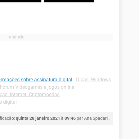
r
ormações sobre assinatura digital
-
Dicas -Windows
Fórum Videogames e jogos online
cas -Internet: Criptomoedas
 digital
ficação:
quinta 28 janeiro 2021 à 09:46
par
Ana Spadari
.