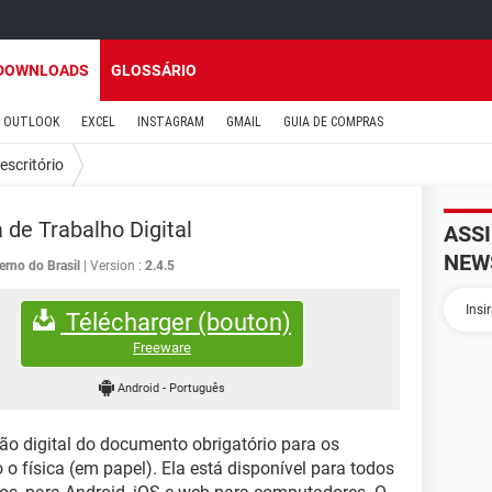
DOWNLOADS
GLOSSÁRIO
OUTLOOK
EXCEL
INSTAGRAM
GMAIL
GUIA DE COMPRAS
escritório
a de Trabalho Digital
ASS
NEW
erno do Brasil
Version :
2.4.5
Télécharger (bouton)
Freeware
Android
-
Português
ão digital do documento obrigatório para os
 o física (em papel). Ela está disponível para todos