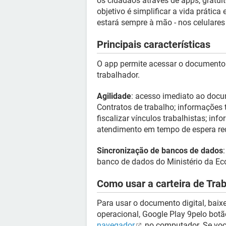
os cidadãos através de apps, gratui
objetivo é simplificar a vida prátic
estará sempre à mão - nos celulare
Principais características
O app permite acessar o documento 
trabalhador.
Agilidade
: acesso imediato ao docu
Contratos de trabalho; informações 
fiscalizar vínculos trabalhistas; i
atendimento em tempo de espera re
Sincronização de bancos de dados
banco de dados do Ministério da E
Como usar a carteira de Trab
Para usar o documento digital, baixe 
operacional, Google Play 9pelo botão
navegador
no computador. Se você