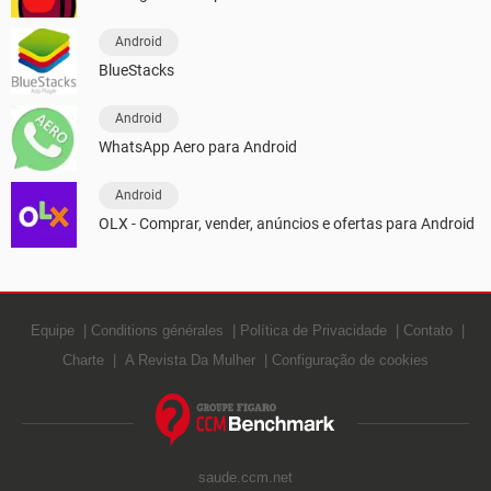
Android
BlueStacks
Android
WhatsApp Aero para Android
Android
OLX - Comprar, vender, anúncios e ofertas para Android
Equipe
Conditions générales
Política de Privacidade
Contato
Charte
A Revista Da Mulher
Configuração de cookies
saude.ccm.net