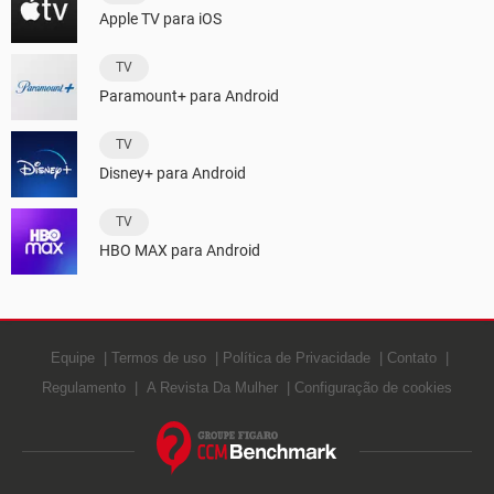
Apple TV para iOS
TV
Paramount+ para Android
TV
Disney+ para Android
TV
HBO MAX para Android
Equipe
Termos de uso
Política de Privacidade
Contato
Regulamento
A Revista Da Mulher
Configuração de cookies