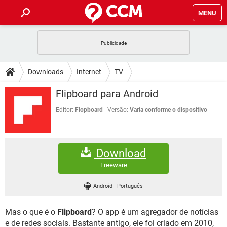
MENU
INÍCIO
JOGOS
WHATSAPP
DICAS
Downloads
Internet
TV
CELULAR
FACEBOOK
JOGOS
WHATSAPP
DOWNLOADS
Flipboar‪d para Android
OUTLOOK
EXCEL
CELULAR
FACEBOOK
INSTAGRAM
JOGOS
GMAIL
WHATSAPP
Editor:
Flopboard
Versão:
Varia conforme o dispositivo
FÓRUM
OUTLOOK
EXCEL
GUIA DE COMPRAS
CELULAR
FACEBOOK
INSTAGRAM
JOGOS
GMAIL
WHATSAPP
GLOSSÁRIO
OUTLOOK
EXCEL
Download
GUIA DE COMPRAS
CELULAR
FACEBOOK
INSTAGRAM
JOGOS
GMAIL
WHATSAPP
Freeware
OUTLOOK
EXCEL
GUIA DE COMPRAS
CELULAR
FACEBOOK
Android
-
Português
INSTAGRAM
GMAIL
OUTLOOK
EXCEL
GUIA DE COMPRAS
Mas o que é o
Flipboar‪d
? O app é um agregador de notícias
INSTAGRAM
GMAIL
e de redes sociais. Bastante antigo, ele foi criado em 2010,