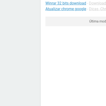
Winrar 32 bits download
-
Download
Atualizar chrome google
-
Dicas -Ch
Última mod