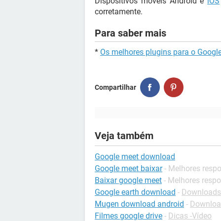
Dispositivos móveis Android e
iOS
corretamente.
Para saber mais
*
Os melhores plugins para o Googl
Compartilhar
Veja também
Google meet download
Google meet baixar
- Melhores resp
Baixar google meet
- Melhores resp
Google earth download
-
Downloads 
Mugen download android
-
Download
Filmes google drive
-
Dicas -Vídeo