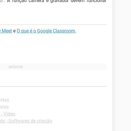
. A função câmera e gravador devem funcionar
e Meet
e
O que é o Google Classroom
.
ostas
ostas
- Vídeo
s - Softwares de criação