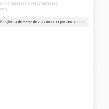
s - Compressão e descompressão
rome
ificação:
24 de março de 2021 às 11:11
por
Ana Spadari
.