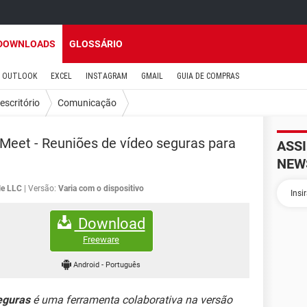
DOWNLOADS
GLOSSÁRIO
OUTLOOK
EXCEL
INSTAGRAM
GMAIL
GUIA DE COMPRAS
escritório
Comunicação
Meet - Reuniões de vídeo seguras para
ASS
NEW
le LLC
Versão:
Varia com o dispositivo
Download
Freeware
Android
-
Português
eguras
é uma ferramenta colaborativa na versão