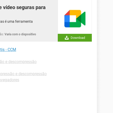
e vídeo seguras para
ras é uma ferramenta
ão:
Varia com o dispositivo
Download
tis - CCM
ão e descompressão
pressão e descompressão
avegadores