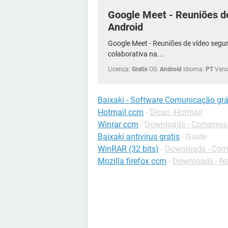
Google Meet - Reuniões d
Android
Google Meet - Reuniões de vídeo segu
colaborativa na...
Licença:
Gratis
OS:
Android
Idioma:
PT
Vers
Baixaki - Software Comunicação grá
Hotmail ccm
-
Dicas -Hotmail
Winrar ccm
-
Downloads - Compress
Baixaki antivirus gratis
- Guide
WinRAR (32 bits)
-
Downloads - Com
Mozilla firefox ccm
-
Downloads - N