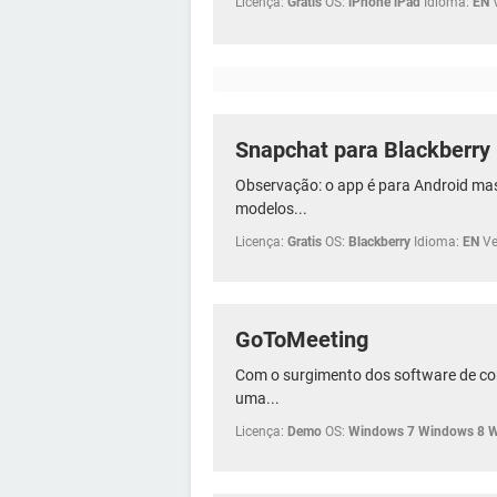
Licença:
Gratis
OS:
iPhone iPad
Idioma:
EN
Snapchat para Blackberry
Observação: o app é para Android mas
modelos...
Licença:
Gratis
OS:
Blackberry
Idioma:
EN
Ve
GoToMeeting
Com o surgimento dos software de con
uma...
Licença:
Demo
OS:
Windows 7 Windows 8 