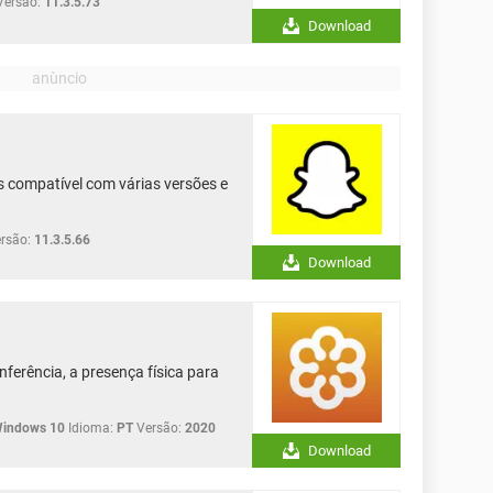
Versão:
11.3.5.73
Download
 compatível com várias versões e
rsão:
11.3.5.66
Download
ferência, a presença física para
Windows 10
Idioma:
PT
Versão:
2020
Download