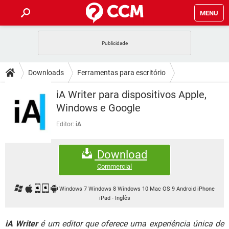
MENU
INÍCIO
JOGOS
WHATSAPP
DICAS
Downloads
Ferramentas para escritório
CELULAR
FACEBOOK
JOGOS
WHATSAPP
DOWNLOADS
iA Writer para dispositivos Apple,
Tratamento de texto
OUTLOOK
EXCEL
CELULAR
FACEBOOK
Windows e Google
INSTAGRAM
JOGOS
GMAIL
WHATSAPP
FÓRUM
OUTLOOK
EXCEL
Editor:
iA
GUIA DE COMPRAS
CELULAR
FACEBOOK
INSTAGRAM
JOGOS
GMAIL
WHATSAPP
GLOSSÁRIO
OUTLOOK
EXCEL
Download
GUIA DE COMPRAS
CELULAR
FACEBOOK
INSTAGRAM
JOGOS
GMAIL
WHATSAPP
Commercial
OUTLOOK
EXCEL
GUIA DE COMPRAS
CELULAR
FACEBOOK
INSTAGRAM
GMAIL
Windows 7 Windows 8 Windows 10 Mac OS 9 Android iPhone
OUTLOOK
EXCEL
iPad
-
Inglês
GUIA DE COMPRAS
INSTAGRAM
GMAIL
iA Writer
é um editor que oferece uma experiência única de