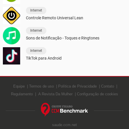
Internet
Controle Remoto Universal Lean
Internet
Sons de Notificação - Toques e Ringtones
Internet
TikTok para Android
Equipe
Termos de uso
Política de Privacidade
Contato
Regulamento
A Revista Da Mulher
Configuração de cookies
saude.ccm.net