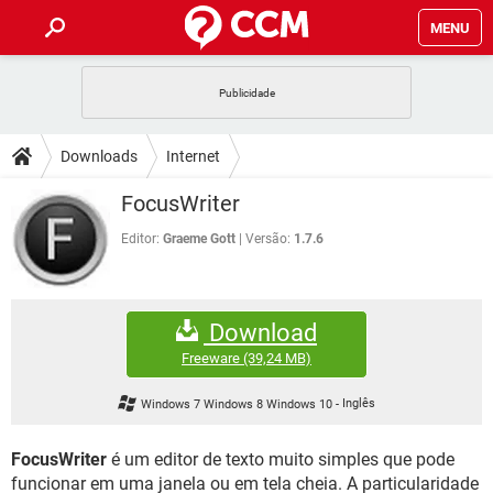
MENU
INÍCIO
JOGOS
WHATSAPP
DICAS
Downloads
Internet
CELULAR
FACEBOOK
JOGOS
WHATSAPP
DOWNLOADS
FocusWriter
OUTLOOK
EXCEL
CELULAR
FACEBOOK
INSTAGRAM
JOGOS
GMAIL
WHATSAPP
Editor:
Graeme Gott
Versão:
1.7.6
FÓRUM
OUTLOOK
EXCEL
GUIA DE COMPRAS
CELULAR
FACEBOOK
INSTAGRAM
JOGOS
GMAIL
WHATSAPP
GLOSSÁRIO
OUTLOOK
EXCEL
Download
GUIA DE COMPRAS
CELULAR
FACEBOOK
INSTAGRAM
JOGOS
GMAIL
WHATSAPP
Freeware
(39,24 MB)
OUTLOOK
EXCEL
GUIA DE COMPRAS
CELULAR
FACEBOOK
Windows 7 Windows 8 Windows 10
-
Inglês
INSTAGRAM
GMAIL
OUTLOOK
EXCEL
GUIA DE COMPRAS
FocusWriter
é um editor de texto muito simples que pode
INSTAGRAM
GMAIL
funcionar em uma janela ou em tela cheia. A particularidade