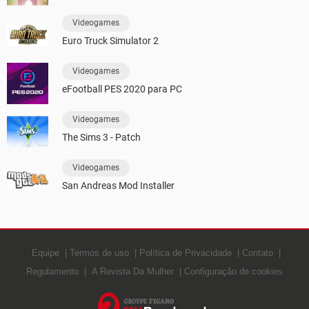
Videogames
Euro Truck Simulator 2
Videogames
eFootball PES 2020 para PC
Videogames
The Sims 3 - Patch
Videogames
San Andreas Mod Installer
Equipe
Termos de uso
Política de Privacidade
Contato
Regulamento
A Revista Da Mulher
Configuração de cookies