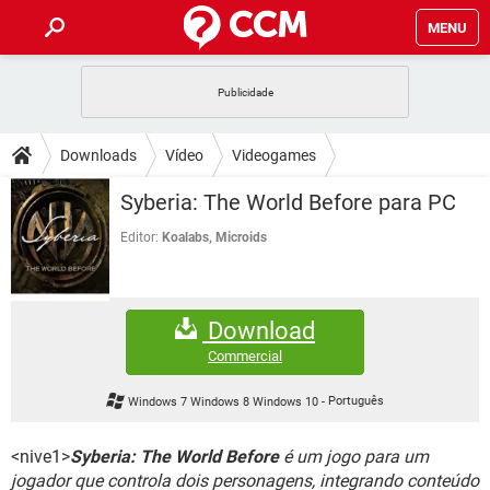
MENU
INÍCIO
JOGOS
WHATSAPP
DICAS
Downloads
Vídeo
Videogames
CELULAR
FACEBOOK
JOGOS
WHATSAPP
DOWNLOADS
Syberia: The World Before para PC
OUTLOOK
EXCEL
CELULAR
FACEBOOK
INSTAGRAM
JOGOS
GMAIL
WHATSAPP
Editor:
Koalabs, Microids
FÓRUM
OUTLOOK
EXCEL
GUIA DE COMPRAS
CELULAR
FACEBOOK
INSTAGRAM
JOGOS
GMAIL
WHATSAPP
GLOSSÁRIO
OUTLOOK
EXCEL
Download
GUIA DE COMPRAS
CELULAR
FACEBOOK
INSTAGRAM
JOGOS
GMAIL
WHATSAPP
Commercial
OUTLOOK
EXCEL
GUIA DE COMPRAS
CELULAR
FACEBOOK
Windows 7 Windows 8 Windows 10
-
Português
INSTAGRAM
GMAIL
OUTLOOK
EXCEL
GUIA DE COMPRAS
<nive1>
Syberia: The World Before
é um jogo para um
INSTAGRAM
GMAIL
jogador que controla dois personagens, integrando conteúdo