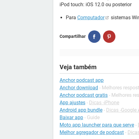
iPod touch: iOS 12.0 ou posterior
Para
Computador
sistemas Wi
Compartilhar
Veja também
Anchor podcast app
Anchor download
- Melhores respos
Anchor podcast gratis
- Melhores re
App ajustes
-
Dicas -iPhone
Android app bundle
-
Dicas -Google 
Baixar app
- Guide
Moto app launcher para que serve
-
Melhor agregador de podcast
-
Dica