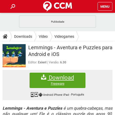
MENU
INÍCIO
JOGOS
WHATSAPP
DICAS
Downloads
Vídeo
Videogames
CELULAR
FACEBOOK
JOGOS
WHATSAPP
DOWNLOADS
Lemmings - Aventura e Puzzles para
OUTLOOK
EXCEL
CELULAR
FACEBOOK
Android e iOS
INSTAGRAM
JOGOS
GMAIL
WHATSAPP
FÓRUM
OUTLOOK
EXCEL
Editor:
Exient
Versão:
6.30
GUIA DE COMPRAS
CELULAR
FACEBOOK
INSTAGRAM
JOGOS
GMAIL
WHATSAPP
GLOSSÁRIO
OUTLOOK
EXCEL
Download
GUIA DE COMPRAS
CELULAR
FACEBOOK
INSTAGRAM
JOGOS
GMAIL
WHATSAPP
Freeware
OUTLOOK
EXCEL
GUIA DE COMPRAS
CELULAR
FACEBOOK
INSTAGRAM
GMAIL
Android iPhone iPad
-
Português
OUTLOOK
EXCEL
GUIA DE COMPRAS
Lemmings - Aventura e Puzzles
é um quebra-cabeças, mas
INSTAGRAM
GMAIL
não qualquer um! Ele é o clássico puzzle dos anos 90,