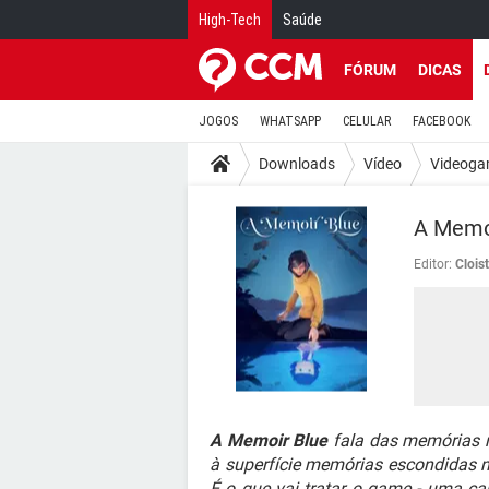
High-Tech
Saúde
FÓRUM
DICAS
JOGOS
WHATSAPP
CELULAR
FACEBOOK
Downloads
Vídeo
Videoga
A Memoi
Editor:
Cloist
A Memoir Blue
fala das memórias n
à superfície memórias escondidas n
É o que vai tratar o game - uma c