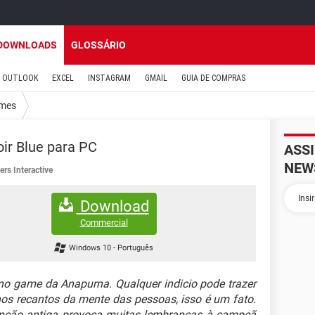
DOWNLOADS
GLOSSÁRIO
OUTLOOK
EXCEL
INSTAGRAM
GMAIL
GUIA DE COMPRAS
mes
r Blue para PC
ASS
NEW
ers Interactive
Download
Commercial
Windows 10
-
Português
o game da Anapurna. Qualquer indicio pode trazer
os recantos da mente das pessoas, isso é um fato.
anção antiga provoca muitas lembranças à campeã