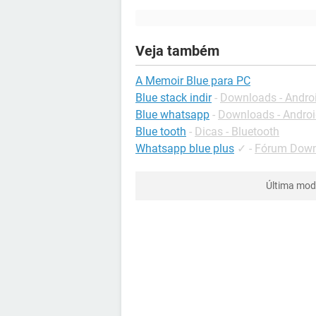
Veja também
A Memoir Blue para PC
Blue stack indir
-
Downloads - Andro
Blue whatsapp
-
Downloads - Andro
Blue tooth
-
Dicas - Bluetooth
Whatsapp blue plus
✓
-
Fórum Down
Última mod