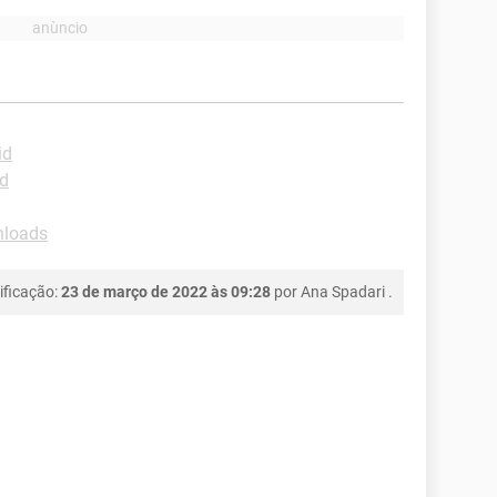
id
id
loads
ificação:
23 de março de 2022 às 09:28
por
Ana Spadari
.