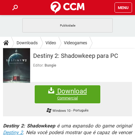
MENU
INÍCIO
JOGOS
WHATSAPP
DICAS
Downloads
Vídeo
Videogames
CELULAR
FACEBOOK
JOGOS
WHATSAPP
DOWNLOADS
Destiny 2: Shadowkeep para PC
OUTLOOK
EXCEL
CELULAR
FACEBOOK
INSTAGRAM
JOGOS
GMAIL
WHATSAPP
Editor:
Bungie
FÓRUM
OUTLOOK
EXCEL
GUIA DE COMPRAS
CELULAR
FACEBOOK
INSTAGRAM
JOGOS
GMAIL
WHATSAPP
GLOSSÁRIO
OUTLOOK
EXCEL
Download
GUIA DE COMPRAS
CELULAR
FACEBOOK
INSTAGRAM
JOGOS
GMAIL
WHATSAPP
Commercial
OUTLOOK
EXCEL
GUIA DE COMPRAS
CELULAR
FACEBOOK
Windows 10
-
Português
INSTAGRAM
GMAIL
OUTLOOK
EXCEL
GUIA DE COMPRAS
Destiny 2: Shadowkeep
é uma expansão do game original
INSTAGRAM
GMAIL
Destiny 2
. Nela você poderá mostrar que é capaz de vencer