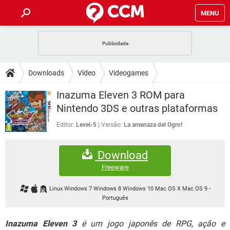
MENU
INÍCIO
JOGOS
WHATSAPP
DICAS
Downloads
Vídeo
Videogames
CELULAR
FACEBOOK
JOGOS
WHATSAPP
DOWNLOADS
Inazuma Eleven 3 ROM para
OUTLOOK
EXCEL
CELULAR
FACEBOOK
Nintendo 3DS e outras plataformas
INSTAGRAM
JOGOS
GMAIL
WHATSAPP
FÓRUM
OUTLOOK
EXCEL
Editor:
Level-5
Versão:
La amenaza del Ogro!
GUIA DE COMPRAS
CELULAR
FACEBOOK
INSTAGRAM
JOGOS
GMAIL
WHATSAPP
GLOSSÁRIO
OUTLOOK
EXCEL
Download
GUIA DE COMPRAS
CELULAR
FACEBOOK
INSTAGRAM
JOGOS
GMAIL
WHATSAPP
Freeware
OUTLOOK
EXCEL
GUIA DE COMPRAS
CELULAR
FACEBOOK
Linux Windows 7 Windows 8 Windows 10 Mac OS X Mac OS 9
-
INSTAGRAM
GMAIL
Português
OUTLOOK
EXCEL
GUIA DE COMPRAS
INSTAGRAM
GMAIL
Inazuma Eleven 3
é um jogo japonês de RPG, ação e