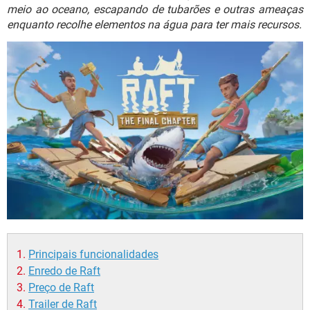
GUIA DE COMPRAS
meio ao oceano, escapando de tubarões e outras ameaças
enquanto recolhe elementos na água para ter mais recursos.
Principais funcionalidades
Enredo de Raft
Preço de Raft
Trailer de Raft