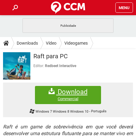
MENU
INÍCIO
JOGOS
WHATSAPP
DICAS
Downloads
Vídeo
Videogames
CELULAR
FACEBOOK
JOGOS
WHATSAPP
DOWNLOADS
Raft para PC
OUTLOOK
EXCEL
CELULAR
FACEBOOK
INSTAGRAM
JOGOS
GMAIL
WHATSAPP
Editor:
Redbeet Interactive
FÓRUM
OUTLOOK
EXCEL
GUIA DE COMPRAS
CELULAR
FACEBOOK
INSTAGRAM
JOGOS
GMAIL
WHATSAPP
GLOSSÁRIO
OUTLOOK
EXCEL
Download
GUIA DE COMPRAS
CELULAR
FACEBOOK
INSTAGRAM
JOGOS
GMAIL
WHATSAPP
Commercial
OUTLOOK
EXCEL
GUIA DE COMPRAS
CELULAR
FACEBOOK
Windows 7 Windows 8 Windows 10
-
Português
INSTAGRAM
GMAIL
OUTLOOK
EXCEL
GUIA DE COMPRAS
Raft é um game de sobrevivência em que você deverá
INSTAGRAM
GMAIL
desenvolver uma estrutura flutuante para se manter vivo em