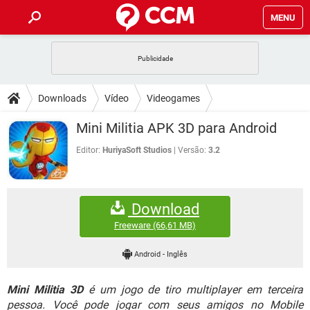
MENU
INÍCIO
JOGOS
WHATSAPP
DICAS
Downloads
Vídeo
Videogames
CELULAR
FACEBOOK
JOGOS
WHATSAPP
DOWNLOADS
Mini Militia APK 3D para Android
OUTLOOK
EXCEL
CELULAR
FACEBOOK
INSTAGRAM
JOGOS
GMAIL
WHATSAPP
Editor:
HuriyaSoft Studios
Versão:
3.2
FÓRUM
OUTLOOK
EXCEL
GUIA DE COMPRAS
CELULAR
FACEBOOK
INSTAGRAM
JOGOS
GMAIL
WHATSAPP
GLOSSÁRIO
OUTLOOK
EXCEL
Download
GUIA DE COMPRAS
CELULAR
FACEBOOK
INSTAGRAM
JOGOS
GMAIL
WHATSAPP
Freeware
(66,61 MB)
OUTLOOK
EXCEL
GUIA DE COMPRAS
CELULAR
FACEBOOK
Android
-
Inglês
INSTAGRAM
GMAIL
OUTLOOK
EXCEL
GUIA DE COMPRAS
Mini Militia 3D
é um jogo de tiro multiplayer em terceira
INSTAGRAM
GMAIL
pessoa. Você pode jogar com seus amigos no Mobile