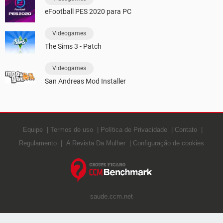
eFootball PES 2020 para PC
Videogames
The Sims 3 - Patch
Videogames
San Andreas Mod Installer
Equipe
Termos de uso
Política de Privacidade
Contato
Regulamento
A Revista Da Mulher
Configuração de cookies
saude.ccm.net