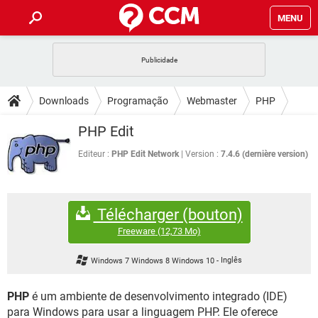
MENU
INÍCIO
JOGOS
WHATSAPP
DICAS
Downloads
Programação
Webmaster
PHP
CELULAR
FACEBOOK
JOGOS
WHATSAPP
DOWNLOADS
PHP Edit
OUTLOOK
EXCEL
CELULAR
FACEBOOK
INSTAGRAM
JOGOS
GMAIL
WHATSAPP
Editeur :
PHP Edit Network
Version :
7.4.6 (dernière version)
FÓRUM
OUTLOOK
EXCEL
GUIA DE COMPRAS
CELULAR
FACEBOOK
INSTAGRAM
JOGOS
GMAIL
WHATSAPP
GLOSSÁRIO
OUTLOOK
EXCEL
Télécharger (bouton)
GUIA DE COMPRAS
CELULAR
FACEBOOK
INSTAGRAM
JOGOS
GMAIL
WHATSAPP
Freeware
(12,73 Mo)
OUTLOOK
EXCEL
GUIA DE COMPRAS
CELULAR
FACEBOOK
Windows 7 Windows 8 Windows 10
-
Inglês
INSTAGRAM
GMAIL
OUTLOOK
EXCEL
GUIA DE COMPRAS
PHP
é um ambiente de desenvolvimento integrado (IDE)
INSTAGRAM
GMAIL
para Windows para usar a linguagem PHP. Ele oferece