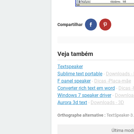
Compartilhar
Veja também
Textspeaker
Sublime text portable
-
Downloads -
F panel speaker
-
Dicas -Placa-mãe
Converter rich text em word
-
Dicas 
Windows 7 speaker driver
-
Download
Aurora 3d text
-
Downloads - 3D
Orthographe alternative :
TextSpeaker-3.
Última modi