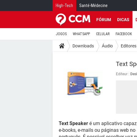
High-Tech
Santé-Médecine
FÓRUM
DICAS
JOGOS
WHATSAPP
CELULAR
FACEBOOK
Downloads
Áudio
Editores
Text Sp
Editeur :
Des
Text Speaker
é um aplicativo capaz d
e-books, e-mails ou páginas web no 
português. É possível escolher voz 