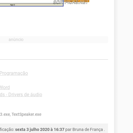
 Programação
-Word
s - Drivers de áudio
3.exe, TextSpeaker.exe
ficação:
sexta 3 julho 2020 à 16:37
par
Bruna de França
.