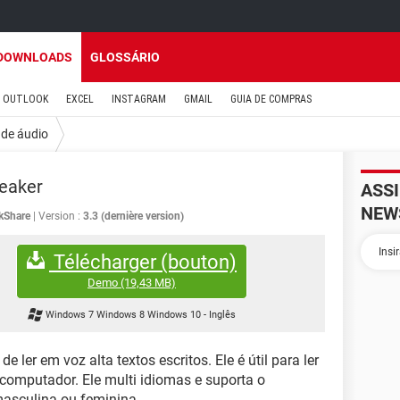
DOWNLOADS
GLOSSÁRIO
OUTLOOK
EXCEL
INSTAGRAM
GMAIL
GUIA DE COMPRAS
 de áudio
eaker
ASS
NEW
kShare
Version :
3.3 (dernière version)
Télécharger (bouton)
Demo
(19,43 MB)
Windows 7 Windows 8 Windows 10
-
Inglês
e ler em voz alta textos escritos. Ele é útil para ler
computador. Ele multi idiomas e suporta o
masculina ou feminina.