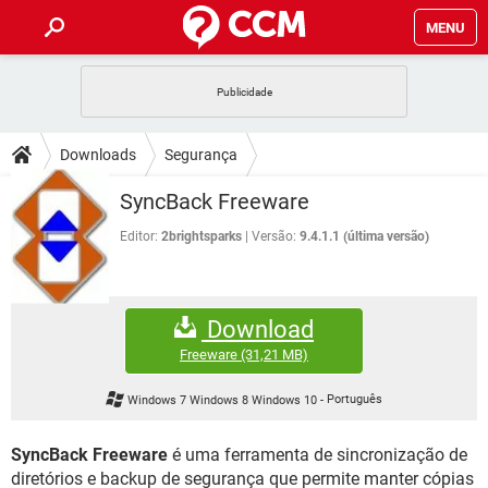
MENU
INÍCIO
JOGOS
WHATSAPP
DICAS
Downloads
Segurança
CELULAR
FACEBOOK
JOGOS
WHATSAPP
DOWNLOADS
SyncBack Freeware
OUTLOOK
EXCEL
CELULAR
FACEBOOK
INSTAGRAM
JOGOS
GMAIL
WHATSAPP
Editor:
2brightsparks
Versão:
9.4.1.1 (última versão)
FÓRUM
OUTLOOK
EXCEL
GUIA DE COMPRAS
CELULAR
FACEBOOK
INSTAGRAM
JOGOS
GMAIL
WHATSAPP
GLOSSÁRIO
OUTLOOK
EXCEL
Download
GUIA DE COMPRAS
CELULAR
FACEBOOK
INSTAGRAM
JOGOS
GMAIL
WHATSAPP
Freeware
(31,21 MB)
OUTLOOK
EXCEL
GUIA DE COMPRAS
CELULAR
FACEBOOK
Windows 7 Windows 8 Windows 10
-
Português
INSTAGRAM
GMAIL
OUTLOOK
EXCEL
GUIA DE COMPRAS
SyncBack Freeware
é uma ferramenta de sincronização de
INSTAGRAM
GMAIL
diretórios e backup de segurança que permite manter cópias