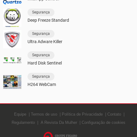
Segurança
Deep Freeze Standard
Segurança
Ultra Adware Killer
Segurança
Hard Disk Sentinel
Segurança
H264 WebCam
Equipe
Termos de uso
Política de Privacidade
Contato
Regulamento
A Revista Da Mulher
Configuração de cookies