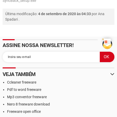
SyncBack_Setup.exe
Última modificação:
4 de setembro de 2020 às 04:33
por
Ana
Spadari
.
ASSINE NOSSA NEWSLETTER!
VEJA TAMBÉM
Ccleaner freeware
Pdf to word freeware
Mp3 conventor freeware
Nero 8 freeware download
Freeware open office