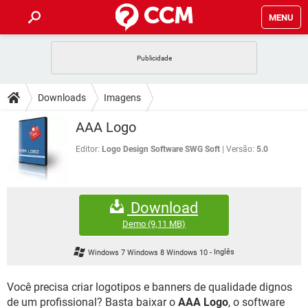
MENU
INÍCIO
JOGOS
WHATSAPP
DICAS
Downloads
Imagens
CELULAR
FACEBOOK
JOGOS
WHATSAPP
DOWNLOADS
AAA Logo
OUTLOOK
EXCEL
CELULAR
FACEBOOK
INSTAGRAM
JOGOS
GMAIL
WHATSAPP
Editor:
Logo Design Software SWG Soft
Versão:
5.0
FÓRUM
OUTLOOK
EXCEL
GUIA DE COMPRAS
CELULAR
FACEBOOK
INSTAGRAM
JOGOS
GMAIL
WHATSAPP
GLOSSÁRIO
OUTLOOK
EXCEL
Download
GUIA DE COMPRAS
CELULAR
FACEBOOK
INSTAGRAM
JOGOS
GMAIL
WHATSAPP
Demo
(9,11 MB)
OUTLOOK
EXCEL
GUIA DE COMPRAS
CELULAR
FACEBOOK
Windows 7 Windows 8 Windows 10
-
Inglês
INSTAGRAM
GMAIL
OUTLOOK
EXCEL
GUIA DE COMPRAS
Você precisa criar logotipos e banners de qualidade dignos
INSTAGRAM
GMAIL
de um profissional? Basta baixar o
AAA Logo
, o software