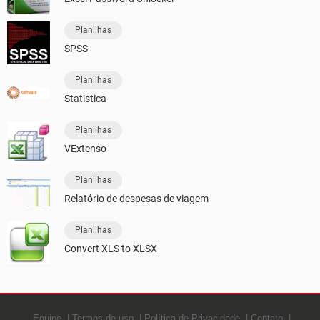
Planilhas
SPSS
Planilhas
Statistica
Planilhas
VExtenso
Planilhas
Relatório de despesas de viagem
Planilhas
Convert XLS to XLSX
Equipe
Termos de uso
Política de Privacidade
Contato