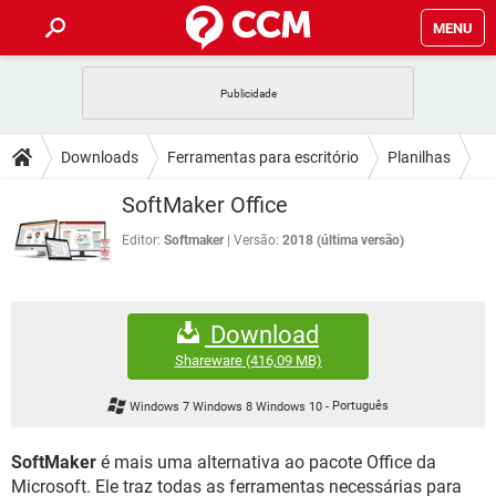
MENU
INÍCIO
JOGOS
WHATSAPP
DICAS
Downloads
Ferramentas para escritório
Planilhas
CELULAR
FACEBOOK
JOGOS
WHATSAPP
DOWNLOADS
SoftMaker Office
OUTLOOK
EXCEL
CELULAR
FACEBOOK
INSTAGRAM
JOGOS
GMAIL
WHATSAPP
Editor:
Softmaker
Versão:
2018 (última versão)
FÓRUM
OUTLOOK
EXCEL
GUIA DE COMPRAS
CELULAR
FACEBOOK
INSTAGRAM
JOGOS
GMAIL
WHATSAPP
GLOSSÁRIO
OUTLOOK
EXCEL
Download
GUIA DE COMPRAS
CELULAR
FACEBOOK
INSTAGRAM
JOGOS
GMAIL
WHATSAPP
Shareware
(416,09 MB)
OUTLOOK
EXCEL
GUIA DE COMPRAS
CELULAR
FACEBOOK
Windows 7 Windows 8 Windows 10
-
Português
INSTAGRAM
GMAIL
OUTLOOK
EXCEL
GUIA DE COMPRAS
SoftMaker
é mais uma alternativa ao pacote Office da
INSTAGRAM
GMAIL
Microsoft. Ele traz todas as ferramentas necessárias para