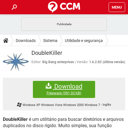
MENU
INÍCIO
JOGOS
WHATSAPP
DICAS
Downloads
Sistema
Utilidade e segurança
CELULAR
FACEBOOK
JOGOS
WHATSAPP
DOWNLOADS
DoubleKiller
OUTLOOK
EXCEL
CELULAR
FACEBOOK
INSTAGRAM
JOGOS
GMAIL
WHATSAPP
Editor:
Big Bang enterprises
Versão:
1.6.2.82 (última versão)
FÓRUM
OUTLOOK
EXCEL
GUIA DE COMPRAS
CELULAR
FACEBOOK
INSTAGRAM
JOGOS
GMAIL
WHATSAPP
GLOSSÁRIO
OUTLOOK
EXCEL
Download
GUIA DE COMPRAS
CELULAR
FACEBOOK
INSTAGRAM
JOGOS
GMAIL
WHATSAPP
Freeware
(391,33 KB)
OUTLOOK
EXCEL
GUIA DE COMPRAS
CELULAR
FACEBOOK
Windows XP Windows Vista Windows 2000 Windows 7
-
Inglês
INSTAGRAM
GMAIL
OUTLOOK
EXCEL
GUIA DE COMPRAS
DoubleKiller
é um utilitário para buscar diretórios e arquivos
INSTAGRAM
GMAIL
duplicados no disco rígido. Muito simples, sua função