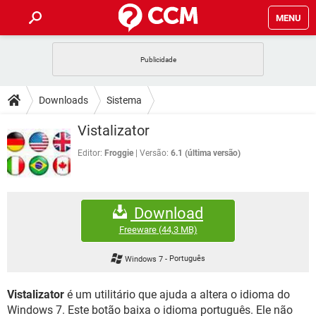
MENU
INÍCIO
JOGOS
WHATSAPP
DICAS
Downloads
Sistema
CELULAR
FACEBOOK
JOGOS
WHATSAPP
DOWNLOADS
Vistalizator
OUTLOOK
EXCEL
CELULAR
FACEBOOK
INSTAGRAM
JOGOS
GMAIL
WHATSAPP
Editor:
Froggie
Versão:
6.1 (última versão)
FÓRUM
OUTLOOK
EXCEL
GUIA DE COMPRAS
CELULAR
FACEBOOK
INSTAGRAM
JOGOS
GMAIL
WHATSAPP
GLOSSÁRIO
OUTLOOK
EXCEL
Download
GUIA DE COMPRAS
CELULAR
FACEBOOK
INSTAGRAM
JOGOS
GMAIL
WHATSAPP
Freeware
(44,3 MB)
OUTLOOK
EXCEL
GUIA DE COMPRAS
CELULAR
FACEBOOK
Windows 7
-
Português
INSTAGRAM
GMAIL
OUTLOOK
EXCEL
GUIA DE COMPRAS
Vistalizator
é um utilitário que ajuda a altera o idioma do
INSTAGRAM
GMAIL
Windows 7. Este botão baixa o idioma português. Ele não