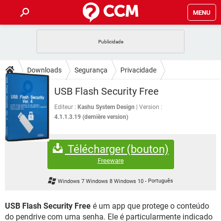
MENU
INÍCIO
JOGOS
WHATSAPP
DICAS
Downloads
Segurança
Privacidade
CELULAR
FACEBOOK
JOGOS
WHATSAPP
DOWNLOADS
USB Flash Security Free
OUTLOOK
EXCEL
CELULAR
FACEBOOK
INSTAGRAM
JOGOS
GMAIL
WHATSAPP
Editeur :
Kashu System Design
Version :
FÓRUM
OUTLOOK
EXCEL
4.1.1.3.19 (dernière version)
GUIA DE COMPRAS
CELULAR
FACEBOOK
INSTAGRAM
JOGOS
GMAIL
WHATSAPP
GLOSSÁRIO
OUTLOOK
EXCEL
Télécharger (bouton)
GUIA DE COMPRAS
CELULAR
FACEBOOK
INSTAGRAM
JOGOS
GMAIL
WHATSAPP
Freeware
OUTLOOK
EXCEL
GUIA DE COMPRAS
CELULAR
FACEBOOK
Windows 7 Windows 8 Windows 10
-
Português
INSTAGRAM
GMAIL
OUTLOOK
EXCEL
GUIA DE COMPRAS
USB Flash Security Free
é um app que protege o conteúdo
INSTAGRAM
GMAIL
do pendrive com uma senha. Ele é particularmente indicado