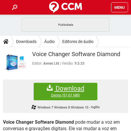
MENU
INÍCIO
JOGOS
WHATSAPP
DICAS
Downloads
Áudio
Editores de áudio
CELULAR
FACEBOOK
JOGOS
WHATSAPP
DOWNLOADS
Voice Changer Software Diamond
OUTLOOK
EXCEL
CELULAR
FACEBOOK
INSTAGRAM
JOGOS
GMAIL
WHATSAPP
Editor:
Avnex Ltd
Versão:
9.5.33
FÓRUM
OUTLOOK
EXCEL
GUIA DE COMPRAS
CELULAR
FACEBOOK
INSTAGRAM
JOGOS
GMAIL
WHATSAPP
GLOSSÁRIO
OUTLOOK
EXCEL
Download
GUIA DE COMPRAS
CELULAR
FACEBOOK
INSTAGRAM
JOGOS
GMAIL
WHATSAPP
Demo
(57,61 MB)
OUTLOOK
EXCEL
GUIA DE COMPRAS
CELULAR
FACEBOOK
Windows 7 Windows 8 Windows 10
-
Inglês
INSTAGRAM
GMAIL
OUTLOOK
EXCEL
GUIA DE COMPRAS
Voice Changer Software Diamond
pode mudar a voz em
INSTAGRAM
GMAIL
conversas e gravações digitais. Ele vai mudar a voz em