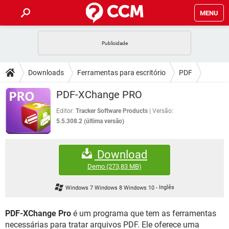
MENU
INÍCIO
JOGOS
WHATSAPP
DICAS
Downloads
Ferramentas para escritório
PDF
CELULAR
FACEBOOK
JOGOS
WHATSAPP
DOWNLOADS
PDF-XChange PRO
OUTLOOK
EXCEL
CELULAR
FACEBOOK
INSTAGRAM
JOGOS
GMAIL
WHATSAPP
Editor:
Tracker Software Products
Versão:
FÓRUM
OUTLOOK
EXCEL
5.5.308.2 (última versão)
GUIA DE COMPRAS
CELULAR
FACEBOOK
INSTAGRAM
JOGOS
GMAIL
WHATSAPP
GLOSSÁRIO
OUTLOOK
EXCEL
Download
GUIA DE COMPRAS
CELULAR
FACEBOOK
INSTAGRAM
JOGOS
GMAIL
WHATSAPP
Demo
(273,83 MB)
OUTLOOK
EXCEL
GUIA DE COMPRAS
CELULAR
FACEBOOK
Windows 7 Windows 8 Windows 10
-
Inglês
INSTAGRAM
GMAIL
OUTLOOK
EXCEL
GUIA DE COMPRAS
PDF-XChange Pro
é um programa que tem as ferramentas
INSTAGRAM
GMAIL
necessárias para tratar arquivos PDF. Ele oferece uma