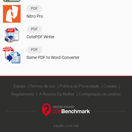
PDF
Nitro Pro
PDF
CutePDF Writer
PDF
Some PDF to Word Converter
Equipe
Termos de uso
Política de Privacidade
Contato
Regulamento
A Revista Da Mulher
Configuração de cookies
saude.ccm.net