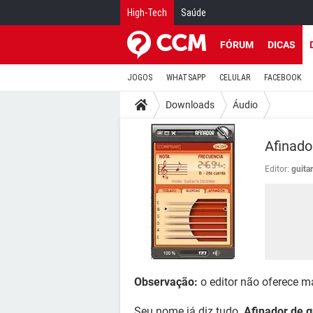
High-Tech
Saúde
FÓRUM
DICAS
JOGOS
WHATSAPP
CELULAR
FACEBOOK
Downloads
Áudio
Afinado
Editor:
guita
Observação:
o editor não oferece m
Seu nome já diz tudo.
Afinador de g