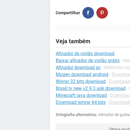
Compartilhar
Veja também
Afinador de violão download
Baixar afinador de violão grátis
- Me
Afinador download pc
- Melhores re
Mugen download android
-
Download
Winrar 32 bits download
-
Download
Brasil tv new v2 9.3 apk download
-
Minecraft java download
-
Download
Download winrar 64 bits
-
Download
Ortografia alternativa:
Afinador de guita
Última modi