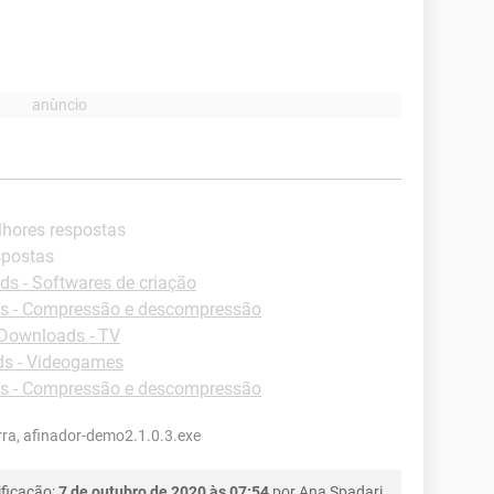
lhores respostas
spostas
s - Softwares de criação
s - Compressão e descompressão
Downloads - TV
s - Videogames
s - Compressão e descompressão
rra, afinador-demo2.1.0.3.exe
ficação:
7 de outubro de 2020 às 07:54
por
Ana Spadari
.