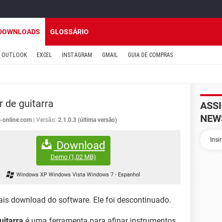
DOWNLOADS
GLOSSÁRIO
OUTLOOK
EXCEL
INSTAGRAM
GMAIL
GUIA DE COMPRAS
r de guitarra
ASS
NEW
r-online.com
Versão:
2.1.0.3 (última versão)
Download
Demo
(1,02 MB)
Windows XP Windows Vista Windows 7
-
Espanhol
ais download do software. Ele foi descontinuado.
uitarra
é uma ferramenta para afinar instrumentos