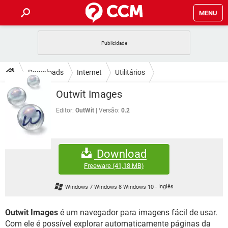
MENU
INÍCIO
JOGOS
WHATSAPP
DICAS
Downloads
Internet
Utilitários
CELULAR
FACEBOOK
JOGOS
WHATSAPP
DOWNLOADS
Outwit Images
OUTLOOK
EXCEL
CELULAR
FACEBOOK
INSTAGRAM
JOGOS
GMAIL
WHATSAPP
Editor:
OutWit
Versão:
0.2
FÓRUM
OUTLOOK
EXCEL
GUIA DE COMPRAS
CELULAR
FACEBOOK
INSTAGRAM
JOGOS
GMAIL
WHATSAPP
GLOSSÁRIO
OUTLOOK
EXCEL
Download
GUIA DE COMPRAS
CELULAR
FACEBOOK
INSTAGRAM
JOGOS
GMAIL
WHATSAPP
Freeware
(41,18 MB)
OUTLOOK
EXCEL
GUIA DE COMPRAS
CELULAR
FACEBOOK
Windows 7 Windows 8 Windows 10
-
Inglês
INSTAGRAM
GMAIL
OUTLOOK
EXCEL
GUIA DE COMPRAS
Outwit Images
é um navegador para imagens fácil de usar.
INSTAGRAM
GMAIL
Com ele é possível explorar automaticamente páginas da