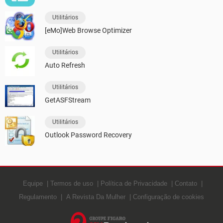
Utilitários
[eMo]Web Browse Optimizer
Utilitários
Auto Refresh
Utilitários
GetASFStream
Utilitários
Outlook Password Recovery
Equipe
Termos de uso
Política de Privacidade
Contato
Regulamento
A Revista Da Mulher
Configuração de cookies