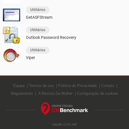
Utilitários
GetASFStream
Utilitários
Outlook Password Recovery
Utilitários
Viper
Equipe
Termos de uso
Política de Privacidade
Contato
Regulamento
A Revista Da Mulher
Configuração de cookies
saude.ccm.net