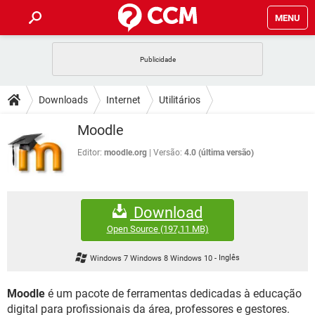
MENU
INÍCIO
JOGOS
WHATSAPP
DICAS
Downloads
Internet
Utilitários
CELULAR
FACEBOOK
JOGOS
WHATSAPP
DOWNLOADS
Moodle
OUTLOOK
EXCEL
CELULAR
FACEBOOK
INSTAGRAM
JOGOS
GMAIL
WHATSAPP
Editor:
moodle.org
Versão:
4.0 (última versão)
FÓRUM
OUTLOOK
EXCEL
GUIA DE COMPRAS
CELULAR
FACEBOOK
INSTAGRAM
JOGOS
GMAIL
WHATSAPP
GLOSSÁRIO
OUTLOOK
EXCEL
Download
GUIA DE COMPRAS
CELULAR
FACEBOOK
INSTAGRAM
JOGOS
GMAIL
WHATSAPP
Open Source
(197,11 MB)
OUTLOOK
EXCEL
GUIA DE COMPRAS
CELULAR
FACEBOOK
Windows 7 Windows 8 Windows 10
-
Inglês
INSTAGRAM
GMAIL
OUTLOOK
EXCEL
GUIA DE COMPRAS
Moodle
é um pacote de ferramentas dedicadas à educação
INSTAGRAM
GMAIL
digital para profissionais da área, professores e gestores.