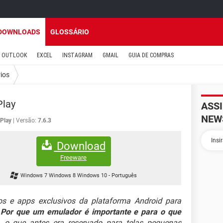
DOWNLOADS
GLOSSÁRIO
OUTLOOK
EXCEL
INSTAGRAM
GMAIL
GUIA DE COMPRAS
rios
lay
ASS
NEW
Play
Versão:
7.6.3
Download
Freeware
Windows 7 Windows 8 Windows 10
-
Português
 e apps exclusivos da plataforma Android para
.
Por que um emulador é importante e para o que
 o que antes era reservado para telas pequenas