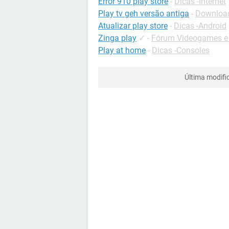
Error 910 play store
-
Dicas -Internet
Play tv geh versão antiga
-
Downloads
Atualizar play store
-
Dicas -Android
Zinga play
✓
-
Fórum Videogames e 
Play at home
-
Dicas -Consoles
Última modifi