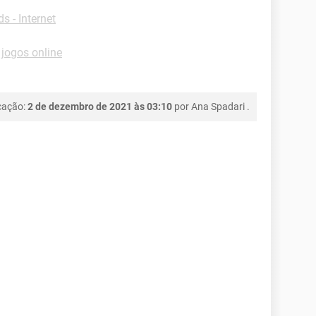
 - Internet
jogos online
cação:
2 de dezembro de 2021 às 03:10
por
Ana Spadari
.