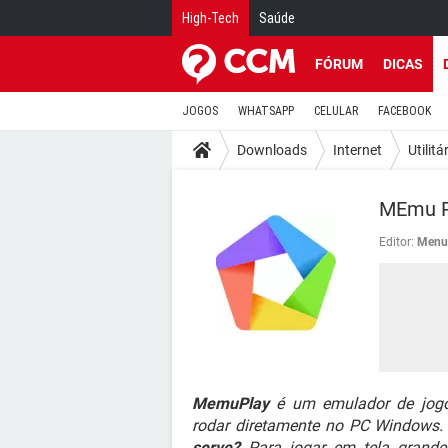
High-Tech
Saúde
FÓRUM
DICAS
JOGOS
WHATSAPP
CELULAR
FACEBOOK
Downloads
Internet
Utilitá
MEmu P
Editor:
Menu
MemuPlay
é um emulador de jogos
rodar diretamente no PC Windows
serve?
Para jogar em tela grande,