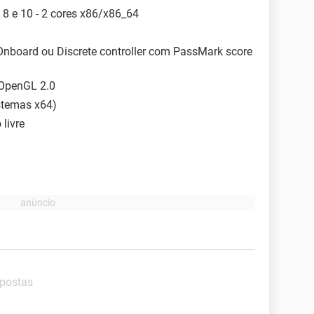
8 e 10 - 2 cores x86/x86_64
, Onboard ou Discrete controller com PassMark score
h OpenGL 2.0
stemas x64)
livre
spostas