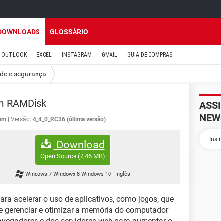
DOWNLOADS
GLOSSÁRIO
OUTLOOK
EXCEL
INSTAGRAM
GMAIL
GUIA DE COMPRAS
ade e segurança
m RAMDisk
ASS
NEW
ram
Versão:
4_4_0_RC36 (última versão)
Download
Open Source
(7,46 MB)
Windows 7 Windows 8 Windows 10
-
Inglês
ra acelerar o uso de aplicativos, como jogos, que
 gerenciar e otimizar a memória do computador
navegadores e dos servidores web para aumentar o