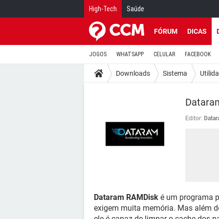
High-Tech
Saúde
FÓRUM
DICAS
JOGOS
WHATSAPP
CELULAR
FACEBOOK
Downloads
Sistema
Utilid
Datara
Editor:
Data
Dataram RAMDisk
é um programa pa
exigem muita memória. Mas além de
ele é capaz de limpar o cache dos 