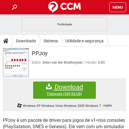
MENU
INÍCIO
JOGOS
WHATSAPP
DICAS
Downloads
Sistema
Utilidade e segurança
CELULAR
FACEBOOK
JOGOS
WHATSAPP
DOWNLOADS
PPJoy
OUTLOOK
EXCEL
CELULAR
FACEBOOK
INSTAGRAM
JOGOS
GMAIL
WHATSAPP
Editor:
Deon van der Westhuysen
Versão:
0.83
FÓRUM
OUTLOOK
EXCEL
GUIA DE COMPRAS
CELULAR
FACEBOOK
INSTAGRAM
JOGOS
GMAIL
WHATSAPP
GLOSSÁRIO
OUTLOOK
EXCEL
Download
GUIA DE COMPRAS
CELULAR
FACEBOOK
INSTAGRAM
JOGOS
GMAIL
WHATSAPP
Freeware
(349,54 KB)
OUTLOOK
EXCEL
GUIA DE COMPRAS
CELULAR
FACEBOOK
Windows XP Windows Vista Windows 2000 Windows 7
-
Inglês
INSTAGRAM
GMAIL
OUTLOOK
EXCEL
GUIA DE COMPRAS
PPJoy é um pacote de drives para jogos de v1<rios consoles
INSTAGRAM
GMAIL
(PlaySatation, SNES e Genesis). Ele vem com um simulador