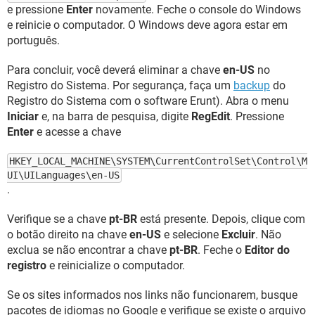
e pressione
Enter
novamente. Feche o console do Windows
e reinicie o computador. O Windows deve agora estar em
português.
Para concluir, você deverá eliminar a chave
en-US
no
Registro do Sistema. Por segurança, faça um
backup
do
Registro do Sistema com o software Erunt). Abra o menu
Iniciar
e, na barra de pesquisa, digite
RegEdit
. Pressione
Enter
e acesse a chave
HKEY_LOCAL_MACHINE\SYSTEM\CurrentControlSet\Control\M
UI\UILanguages\en-US
.
Verifique se a chave
pt-BR
está presente. Depois, clique com
o botão direito na chave
en-US
e selecione
Excluir
. Não
exclua se não encontrar a chave
pt-BR
. Feche o
Editor do
registro
e reinicialize o computador.
Se os sites informados nos links não funcionarem, busque
pacotes de idiomas no Google e verifique se existe o arquivo