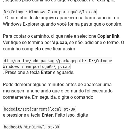
D:\Coloque Windows 7 em português\Ip.cab
. O caminho deste arquivo aparecerá na barra superior do
Windows Explorer quando você for na pasta que o contém.
Para copiar o caminho, clique nele e selecione
Copiar link
.
Verifique se termina por
\Ip.cab
, se não, adicione o termo. O
caminho completo deve ficar assim
dism/online/add-package/packagepath: D:\Coloque
Windows 7 em português\lp.cab
. Pressione a tecla
Enter
e aguarde.
Pode demorar alguns minutos antes de aparecer uma
mensagem anunciando que o comando foi executado
corretamente. Em seguida, digite o comando
bcdedit/set{current}local pt-BR
e pressione a tecla
Enter
. Feito isso, digite
bcdboot% WinDir%/l pt-BR