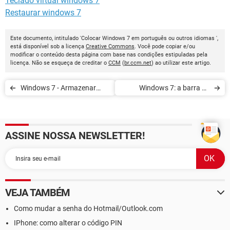
Teclado virtual windows 7
Restaurar windows 7
Este documento, intitulado 'Colocar Windows 7 em português ou outros idiomas ',
está disponível sob a licença
Creative Commons
. Você pode copiar e/ou
modificar o conteúdo desta página com base nas condições estipuladas pela
licença. Não se esqueça de creditar o
CCM
(
br.ccm.net
) ao utilizar este artigo.
Windows 7 - Armazenar
Windows 7: a barra de
documentos recentes
tarefas e o menu Iniciar
ASSINE NOSSA NEWSLETTER!
VEJA TAMBÉM
Como mudar a senha do Hotmail/Outlook.com
IPhone: como alterar o código PIN