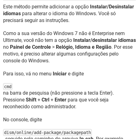
Este método permite adicionar a opção
Instalar/Desinstalar
idiomas
para alterar o idioma do Windows. Você só
precisará seguir as instruções.
Como a sua versão do Windows 7 não é Enterprise nem
Ultimate, você não tem a opção
Instalar/desinstalar idiomas
no
Painel de Controle
>
Relógio, Idioma e Região
. Por esse
motivo, é preciso alterar algumas configurações pelo
console do Windows.
Para isso, vá no menu
Iniciar
e digite
cmd
na barra de pesquisa (não pressione a tecla Enter).
Pressione
Shift
+
Ctrl
+
Enter
para que você seja
reconhecido como administrador.
No console, digite
dism/online/add-package/packagepath
, seguido pelo caminho do arquivo
Ip.cab
. Por exemplo,