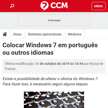
MENU
INÍCIO
JOGOS
WHATSAPP
DICAS
Dicas
Sistemas operacionais
Windows
CELULAR
FACEBOOK
JOGOS
WHATSAPP
DOWNLOADS
Colocar Windows 7 em português
Windows 7
OUTLOOK
EXCEL
CELULAR
FACEBOOK
ou outros idiomas
INSTAGRAM
JOGOS
GMAIL
WHATSAPP
FÓRUM
OUTLOOK
EXCEL
GUIA DE COMPRAS
CELULAR
FACEBOOK
Última modificação:
11 de outubro de 2019 às 10:44
por
Bruna de
INSTAGRAM
JOGOS
GMAIL
WHATSAPP
GLOSSÁRIO
OUTLOOK
França
.
EXCEL
GUIA DE COMPRAS
CELULAR
FACEBOOK
INSTAGRAM
JOGOS
GMAIL
WHATSAPP
Existe a possibilidade de alterar o idioma do Windows 7.
OUTLOOK
EXCEL
Para fazer isso, é necessário seguir alguns etapas.
GUIA DE COMPRAS
CELULAR
FACEBOOK
INSTAGRAM
GMAIL
OUTLOOK
EXCEL
GUIA DE COMPRAS
INSTAGRAM
GMAIL