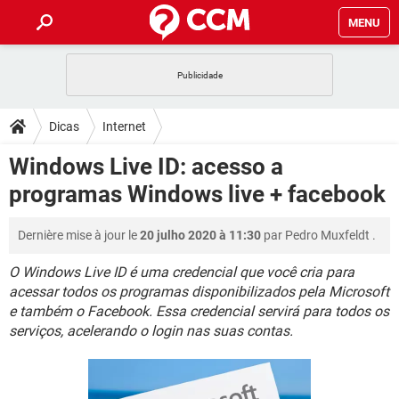
MENU
INÍCIO
JOGOS
WHATSAPP
DICAS
Dicas
Internet
CELULAR
FACEBOOK
JOGOS
WHATSAPP
DOWNLOADS
Windows Live ID: acesso a
OUTLOOK
EXCEL
CELULAR
FACEBOOK
programas Windows live + facebook
INSTAGRAM
JOGOS
GMAIL
WHATSAPP
FÓRUM
OUTLOOK
EXCEL
GUIA DE COMPRAS
CELULAR
FACEBOOK
Dernière mise à jour le
20 julho 2020 à 11:30
par
Pedro Muxfeldt
.
INSTAGRAM
JOGOS
GMAIL
WHATSAPP
GLOSSÁRIO
OUTLOOK
EXCEL
GUIA DE COMPRAS
CELULAR
FACEBOOK
O Windows Live ID é uma credencial que você cria para
INSTAGRAM
JOGOS
GMAIL
WHATSAPP
acessar todos os programas disponibilizados pela Microsoft
OUTLOOK
EXCEL
e também o Facebook. Essa credencial servirá para todos os
GUIA DE COMPRAS
CELULAR
FACEBOOK
serviços, acelerando o login nas suas contas.
INSTAGRAM
GMAIL
OUTLOOK
EXCEL
GUIA DE COMPRAS
INSTAGRAM
GMAIL