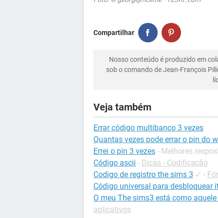
Compartilhar
Nosso conteúdo é produzido em co
sob o comando de Jean-François Pill
l
Veja também
Errar código multibanco 3 vezes
Quantas vezes pode errar o pin do 
Errei o pin 3 vezes
- Melhores respos
Código ascii
-
Dicas - Codificação
Codigo de registro the sims 3
✓
-
Fó
Código universal para desbloquear it
O meu The sims3 está como aquele e
aplicativos