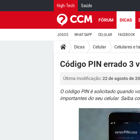
High-Tech
Saúde
FÓRUM
DICAS
JOGOS
WHATSAPP
CELULAR
FACEBOOK
Dicas
Celular
Celulares e t
Código PIN errado 3 v
Última modificação:
22 de agosto de 20
O código PIN é solicitado quando vo
importantes do seu celular. Saiba c