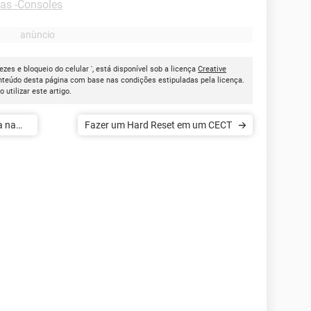
as -Consoles
zes e bloqueio do celular ', está disponível sob a licença
Creative
onteúdo desta página com base nas condições estipuladas pela licença.
ao utilizar este artigo.
a na
Fazer um Hard Reset em um CECT