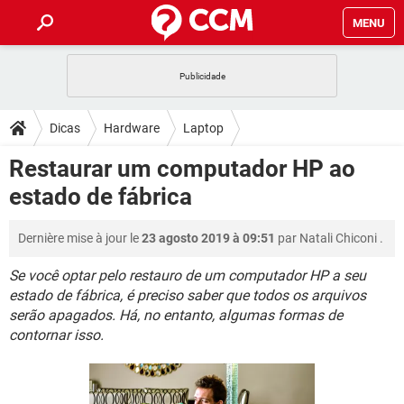
MENU
INÍCIO
JOGOS
WHATSAPP
DICAS
Dicas
Hardware
Laptop
CELULAR
FACEBOOK
JOGOS
WHATSAPP
DOWNLOADS
Restaurar um computador HP ao
OUTLOOK
EXCEL
CELULAR
FACEBOOK
estado de fábrica
INSTAGRAM
JOGOS
GMAIL
WHATSAPP
FÓRUM
OUTLOOK
EXCEL
GUIA DE COMPRAS
CELULAR
FACEBOOK
Dernière mise à jour le
23 agosto 2019 à 09:51
par
Natali Chiconi
.
INSTAGRAM
JOGOS
GMAIL
WHATSAPP
GLOSSÁRIO
OUTLOOK
EXCEL
GUIA DE COMPRAS
CELULAR
FACEBOOK
Se você optar pelo restauro de um computador HP a seu
INSTAGRAM
JOGOS
GMAIL
WHATSAPP
estado de fábrica, é preciso saber que todos os arquivos
OUTLOOK
EXCEL
serão apagados. Há, no entanto, algumas formas de
GUIA DE COMPRAS
CELULAR
FACEBOOK
contornar isso.
INSTAGRAM
GMAIL
OUTLOOK
EXCEL
GUIA DE COMPRAS
INSTAGRAM
GMAIL