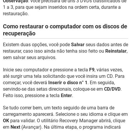
Observação
: você precisará de uns 3 DVDs classificados de
1 a 3, para que sejam inseridos na ordem certa, durante a
restauração.
Como restaurar o computador com os discos de
recuperação
Existem duas opções, você pode
Salvar
seus dados antes de
restaurar, caso isso ainda não tenha siso feito ou
Reinstalar
,
sem salvar seus arquivos.
Inicie seu computador e pressione a tecla
F9
, várias vezes,
até surgir uma tela solicitando que você insira um CD. Para
começar, você deverá
Inserir o disco n° 1
. Em seguida,
servindo-se das setas direcionais, coloque-se em
CD/DVD
.
Feito isso, pressione a tecla
Enter
.
Se tudo correr bem, um texto seguido de uma barra de
carregamento aparecerá. Selecione o seu idioma e clique em
OK
para validar. O utilitário Recovery Manager abrirá, clique
em
Next
(Avançar). Na última etapa, o programa indicará