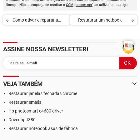
licença. Não se esqueça de creditar o
CCM
(
br.ccm.net
) ao utilizar este artigo.
Como ativar e reparar a
Restaurar um netbook da
webcam integrada no
Asus ao seu estado de
notebook
origem
ASSINE NOSSA NEWSLETTER!
VEJA TAMBÉM
Restaurar janelas fechadas chrome
Restaurar emails
Hp photosmart c4680 driver
Driver hp f380
Restaurar notebook asus de fábrica