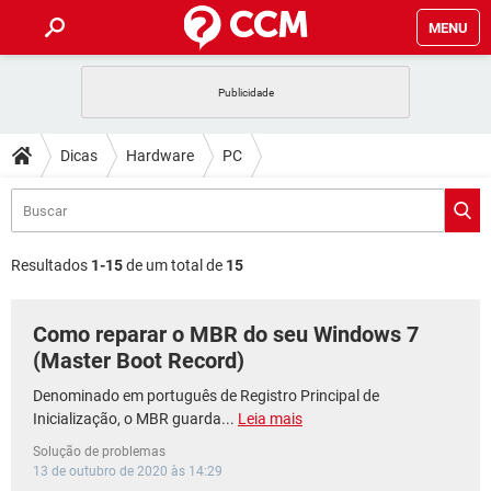
MENU
INÍCIO
JOGOS
WHATSAPP
DICAS
Dicas
Hardware
PC
CELULAR
FACEBOOK
JOGOS
WHATSAPP
DOWNLOADS
OUTLOOK
EXCEL
CELULAR
FACEBOOK
INSTAGRAM
JOGOS
GMAIL
WHATSAPP
FÓRUM
OUTLOOK
EXCEL
Resultados
1-15
de um total de
15
GUIA DE COMPRAS
CELULAR
FACEBOOK
INSTAGRAM
JOGOS
GMAIL
WHATSAPP
GLOSSÁRIO
OUTLOOK
EXCEL
Como reparar o MBR do seu Windows 7
GUIA DE COMPRAS
CELULAR
FACEBOOK
INSTAGRAM
JOGOS
GMAIL
WHATSAPP
(Master Boot Record)
OUTLOOK
EXCEL
GUIA DE COMPRAS
CELULAR
FACEBOOK
Denominado em português de Registro Principal de
INSTAGRAM
GMAIL
Inicialização, o MBR guarda...
Leia mais
OUTLOOK
EXCEL
GUIA DE COMPRAS
Solução de problemas
INSTAGRAM
GMAIL
13 de outubro de 2020 às 14:29