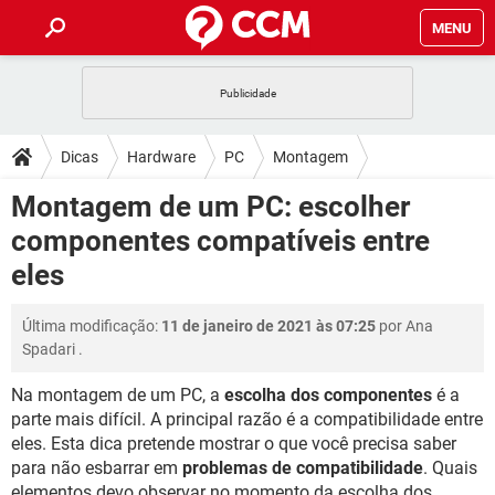
MENU
INÍCIO
JOGOS
WHATSAPP
DICAS
Dicas
Hardware
PC
Montagem
CELULAR
FACEBOOK
JOGOS
WHATSAPP
DOWNLOADS
Montagem de um PC: escolher
OUTLOOK
EXCEL
CELULAR
FACEBOOK
componentes compatíveis entre
INSTAGRAM
JOGOS
GMAIL
WHATSAPP
FÓRUM
OUTLOOK
EXCEL
eles
GUIA DE COMPRAS
CELULAR
FACEBOOK
INSTAGRAM
JOGOS
GMAIL
WHATSAPP
GLOSSÁRIO
OUTLOOK
EXCEL
Última modificação:
11 de janeiro de 2021 às 07:25
por
Ana
GUIA DE COMPRAS
CELULAR
FACEBOOK
Spadari
.
INSTAGRAM
JOGOS
GMAIL
WHATSAPP
OUTLOOK
EXCEL
GUIA DE COMPRAS
CELULAR
FACEBOOK
Na montagem de um PC, a
escolha dos componentes
é a
INSTAGRAM
GMAIL
parte mais difícil. A principal razão é a compatibilidade entre
OUTLOOK
EXCEL
eles. Esta dica pretende mostrar o que você precisa saber
GUIA DE COMPRAS
INSTAGRAM
GMAIL
para não esbarrar em
problemas de compatibilidade
. Quais
elementos devo observar no momento da escolha dos