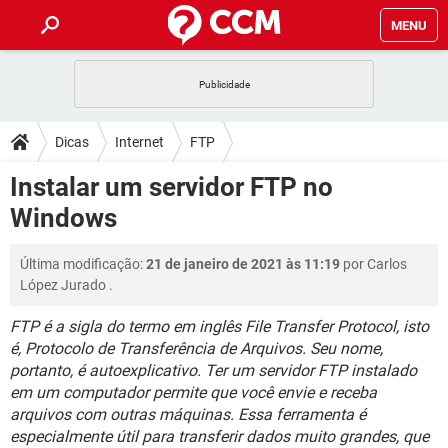
MENU
INÍCIO
JOGOS
WHATSAPP
DICAS
Dicas
Internet
FTP
CELULAR
FACEBOOK
JOGOS
WHATSAPP
DOWNLOADS
Instalar um servidor FTP no
OUTLOOK
EXCEL
CELULAR
FACEBOOK
Windows
INSTAGRAM
JOGOS
GMAIL
WHATSAPP
FÓRUM
OUTLOOK
EXCEL
GUIA DE COMPRAS
CELULAR
FACEBOOK
Última modificação:
21 de janeiro de 2021 às 11:19
por
Carlos
INSTAGRAM
JOGOS
GMAIL
WHATSAPP
GLOSSÁRIO
OUTLOOK
López Jurado
.
EXCEL
GUIA DE COMPRAS
CELULAR
FACEBOOK
INSTAGRAM
JOGOS
GMAIL
WHATSAPP
FTP é a sigla do termo em inglês File Transfer Protocol, isto
OUTLOOK
EXCEL
é, Protocolo de Transferência de Arquivos. Seu nome,
GUIA DE COMPRAS
CELULAR
FACEBOOK
portanto, é autoexplicativo. Ter um servidor FTP instalado
INSTAGRAM
GMAIL
OUTLOOK
EXCEL
em um computador permite que você envie e receba
GUIA DE COMPRAS
arquivos com outras máquinas. Essa ferramenta é
INSTAGRAM
GMAIL
especialmente útil para transferir dados muito grandes, que