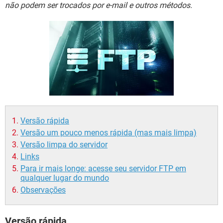
GUIA DE COMPRAS
não podem ser trocados por e-mail e outros métodos.
Versão rápida
Versão um pouco menos rápida (mas mais limpa)
Versão limpa do servidor
Links
Para ir mais longe: acesse seu servidor FTP em
qualquer lugar do mundo
Observações
Versão rápida