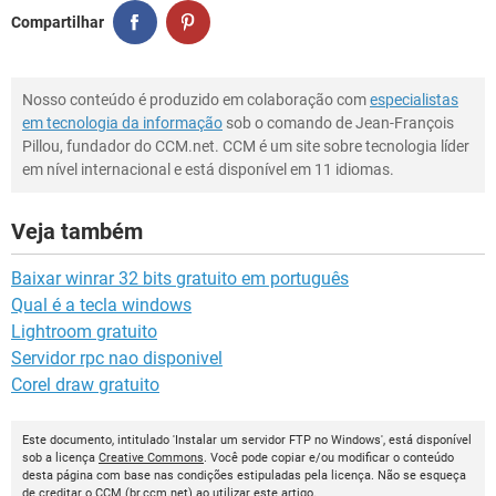
Compartilhar
Nosso conteúdo é produzido em colaboração com
especialistas
em tecnologia da informação
sob o comando de Jean-François
Pillou, fundador do CCM.net. CCM é um site sobre tecnologia líder
em nível internacional e está disponível em 11 idiomas.
Veja também
Baixar winrar 32 bits gratuito em português
Qual é a tecla windows
Lightroom gratuito
Servidor rpc nao disponivel
Corel draw gratuito
Este documento, intitulado 'Instalar um servidor FTP no Windows', está disponível
sob a licença
Creative Commons
. Você pode copiar e/ou modificar o conteúdo
desta página com base nas condições estipuladas pela licença. Não se esqueça
de creditar o
CCM
(
br.ccm.net
) ao utilizar este artigo.